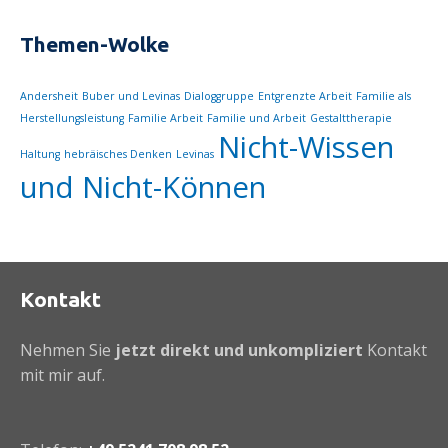
Themen-Wolke
Andersheit
Buber und Levinas
Dialoggruppe
Entgrenzte Arbeit
Familie als
Herstellungsleistung
Familie Arbeit
Familie und Arbeit
Gestalttherapie
Nicht-Wissen
Haltung
hebräisches Denken
Levinas
und Nicht-Können
Kontakt
Nehmen Sie
jetzt direkt und unkompliziert
Kontakt
mit mir auf.