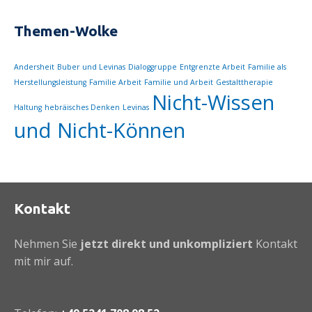
Themen-Wolke
Andersheit
Buber und Levinas
Dialoggruppe
Entgrenzte Arbeit
Familie als
Herstellungsleistung
Familie Arbeit
Familie und Arbeit
Gestalttherapie
Nicht-Wissen
Haltung
hebräisches Denken
Levinas
und Nicht-Können
Kontakt
Nehmen Sie
jetzt direkt und unkompliziert
Kontakt
mit mir auf.